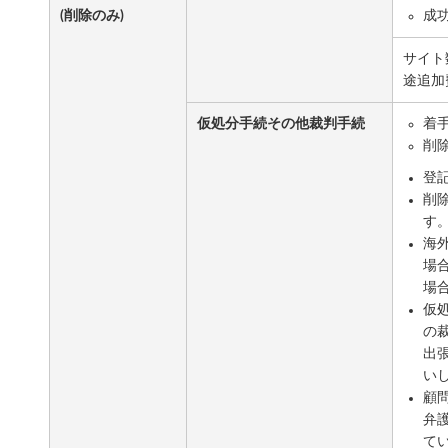
(削除のみ)
成
サイト
途追加
仮処分手続その他裁判手続
着手
削
登
削
す
海
場
場
仮
の
出
い
顧
弁
て