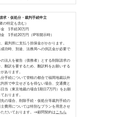
請求・仮処分・裁判手続申立
者の特定も含む）
手金
1手続30万円
金 1手続20万円（IP等開示時）
途、裁判所に支払う担保金がかかります。
示成功時、別途、法務局への供託金が必要で
。
外の法人を被告（債務者）とする削除請求の
合、翻訳を要するため、翻訳料をお願いする
合があります。
処分手続について管轄の都合で福岡地裁以外
裁判所で申立せざるを得ない場合、交通費と
張日当（東京地裁の場合1期日7万円）をお願
しております。
問先の場合、削除手続・仮処分等裁判手続の
護士費用については特別なプランを用意させ
いただいております。→顧問契約は
こちら