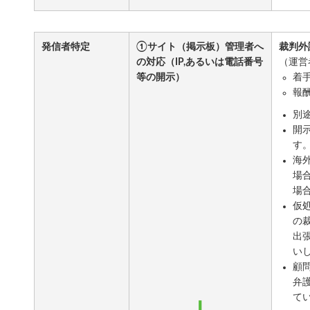
発信者特定
①サイト（掲示板）管理者へ
裁判外
の対応（IP,あるいは電話番号
（運営
等の開示）
着
報酬
別
開
す
海
場
場
仮
の
出
い
顧
弁
て