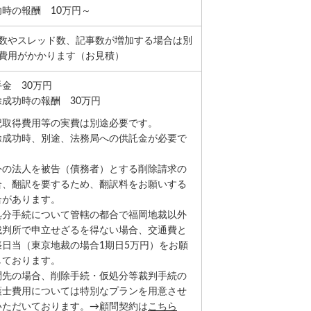
功時の報酬 10万円～
数やスレッド数、記事数が増加する場合は別
費用がかかります（お見積）
金 30万円
除成功時の報酬 30万円
記取得費用等の実費は別途必要です。
除成功時、別途、法務局への供託金が必要で
。
外の法人を被告（債務者）とする削除請求の
合、翻訳を要するため、翻訳料をお願いする
合があります。
処分手続について管轄の都合で福岡地裁以外
裁判所で申立せざるを得ない場合、交通費と
張日当（東京地裁の場合1期日5万円）をお願
しております。
問先の場合、削除手続・仮処分等裁判手続の
護士費用については特別なプランを用意させ
いただいております。→顧問契約は
こちら