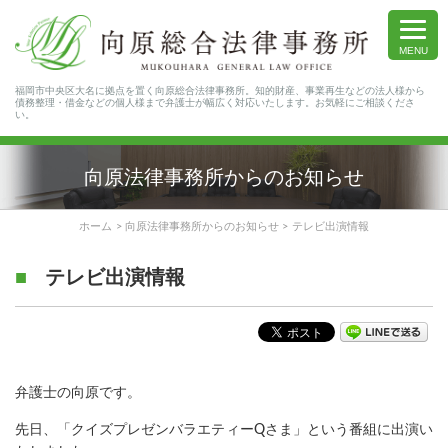
MENU
福岡市中央区大名に拠点を置く向原総合法律事務所。知的財産、事業再生などの法人様から
債務整理・借金などの個人様まで弁護士が幅広く対応いたします。お気軽にご相談くださ
い。
向原法律事務所からのお知らせ
ホーム
向原法律事務所からのお知らせ
テレビ出演情報
テレビ出演情報
弁護士の向原です。
先日、「
クイズプレゼンバラエティーQさま
」という番組に出演い